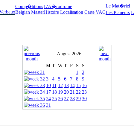
Le Mat�riel
Comp�titions
L'A�rodrome
 Verbaux
Belgian Master
Histoire
Localisation
Carte VAC
Les Planeurs
L
August 2026
M
T
W
T
F
S
S
1
2
3
4
5
6
7
8
9
10
11
12
13
14
15
16
17
18
19
20
21
22
23
24
25
26
27
28
29
30
31