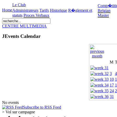
Le Club
Comp�titi
Home
Administrateurs
Tarifs
Historique
R�glement et
Belgian
statuts
Proces Verbaux
Master
CENTRE MULTIMEDIA
JEvents Calendar
M
3
4
10
1
17
1
24
2
31
No events
Subscribe to RSS Feed
> Vol sur campagne