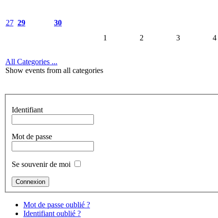
27
29
30
1
2
3
4
All Categories ...
Show events from all categories
Identifiant
Mot de passe
Se souvenir de moi
Mot de passe oublié ?
Identifiant oublié ?