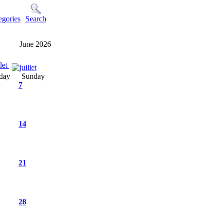
egories
Search
June 2026
llet
day
Sunday
7
14
21
28