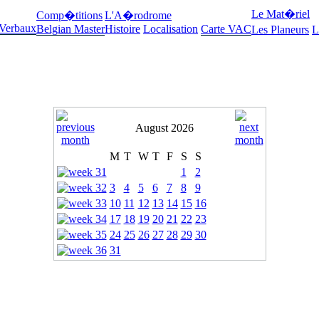
Le Mat�riel
Comp�titions
L'A�rodrome
 Verbaux
Belgian Master
Histoire
Localisation
Carte VAC
Les Planeurs
L
August 2026
M
T
W
T
F
S
S
1
2
3
4
5
6
7
8
9
10
11
12
13
14
15
16
17
18
19
20
21
22
23
24
25
26
27
28
29
30
31