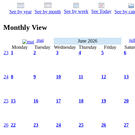
See by week
See Today
See by year
See by month
See by cat
Monthly View
mai
jui
June 2026
Monday
Tuesday
Wednesday
Thursday
Friday
Satur
23
1
2
3
4
5
6
24
8
9
10
11
12
13
25
15
16
17
18
19
20
26
22
23
24
25
26
27