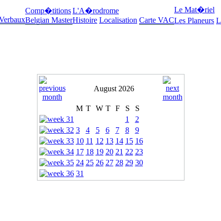
Le Mat�riel
Comp�titions
L'A�rodrome
 Verbaux
Belgian Master
Histoire
Localisation
Carte VAC
Les Planeurs
L
August 2026
M
T
W
T
F
S
S
1
2
3
4
5
6
7
8
9
10
11
12
13
14
15
16
17
18
19
20
21
22
23
24
25
26
27
28
29
30
31