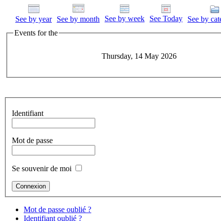
See by week
See Today
See by year
See by month
See by cat
Events for the
Thursday, 14 May 2026
Identifiant
Mot de passe
Se souvenir de moi
Mot de passe oublié ?
Identifiant oublié ?