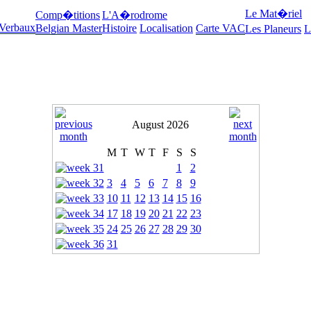
Le Mat�riel
Comp�titions
L'A�rodrome
 Verbaux
Belgian Master
Histoire
Localisation
Carte VAC
Les Planeurs
L
August 2026
M
T
W
T
F
S
S
1
2
3
4
5
6
7
8
9
10
11
12
13
14
15
16
17
18
19
20
21
22
23
24
25
26
27
28
29
30
31