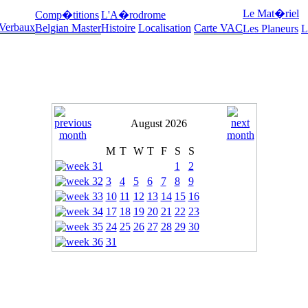
Le Mat�riel
Comp�titions
L'A�rodrome
 Verbaux
Belgian Master
Histoire
Localisation
Carte VAC
Les Planeurs
L
August 2026
M
T
W
T
F
S
S
1
2
3
4
5
6
7
8
9
10
11
12
13
14
15
16
17
18
19
20
21
22
23
24
25
26
27
28
29
30
31