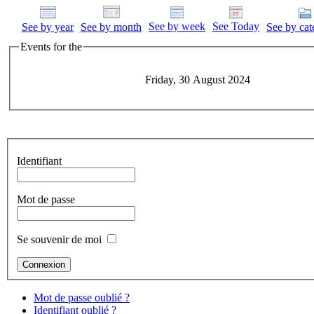
See by week
See Today
See by year
See by month
See by cat
Events for the
Friday, 30 August 2024
Identifiant
Mot de passe
Se souvenir de moi
Mot de passe oublié ?
Identifiant oublié ?