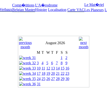
Le Mat�riel
Comp�titions
L'A�rodrome
 Verbaux
Belgian Master
Histoire
Localisation
Carte VAC
Les Planeurs
L
August 2026
M
T
W
T
F
S
S
1
2
3
4
5
6
7
8
9
10
11
12
13
14
15
16
17
18
19
20
21
22
23
24
25
26
27
28
29
30
31