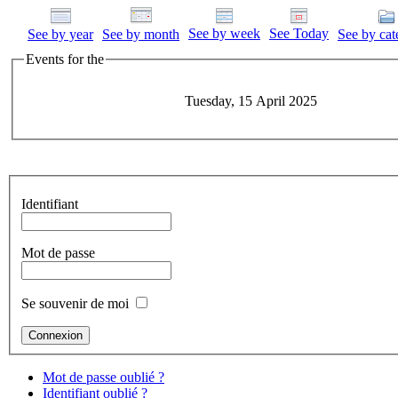
See by week
See Today
See by year
See by month
See by cat
Events for the
Tuesday, 15 April 2025
Identifiant
Mot de passe
Se souvenir de moi
Mot de passe oublié ?
Identifiant oublié ?