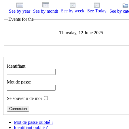
See by week
See Today
See by year
See by month
See by cat
Events for the
Thursday, 12 June 2025
Identifiant
Mot de passe
Se souvenir de moi
Mot de passe oublié ?
Identifiant oublié ?