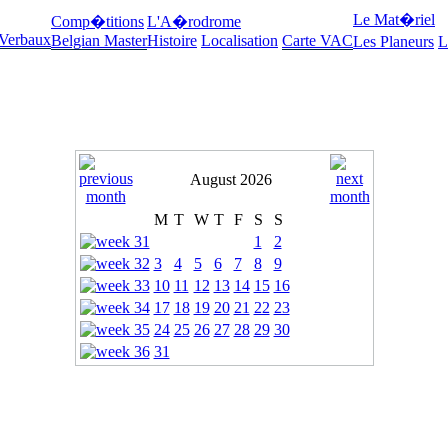
Le Mat�riel
Comp�titions
L'A�rodrome
 Verbaux
Belgian Master
Histoire
Localisation
Carte VAC
Les Planeurs
L
August 2026
M
T
W
T
F
S
S
1
2
3
4
5
6
7
8
9
10
11
12
13
14
15
16
17
18
19
20
21
22
23
24
25
26
27
28
29
30
31