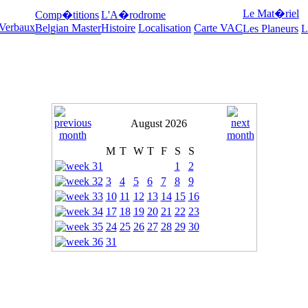
Le Mat�riel
Comp�titions
L'A�rodrome
 Verbaux
Belgian Master
Histoire
Localisation
Carte VAC
Les Planeurs
L
August 2026
M
T
W
T
F
S
S
1
2
3
4
5
6
7
8
9
10
11
12
13
14
15
16
17
18
19
20
21
22
23
24
25
26
27
28
29
30
31