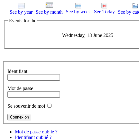
See by week
See Today
See by year
See by month
See by cat
Events for the
Wednesday, 18 June 2025
Identifiant
Mot de passe
Se souvenir de moi
Mot de passe oublié ?
Identifiant oublié ?