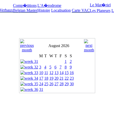
Le Mat�riel
Comp�titions
L'A�rodrome
 Verbaux
Belgian Master
Histoire
Localisation
Carte VAC
Les Planeurs
L
August 2026
M
T
W
T
F
S
S
1
2
3
4
5
6
7
8
9
10
11
12
13
14
15
16
17
18
19
20
21
22
23
24
25
26
27
28
29
30
31