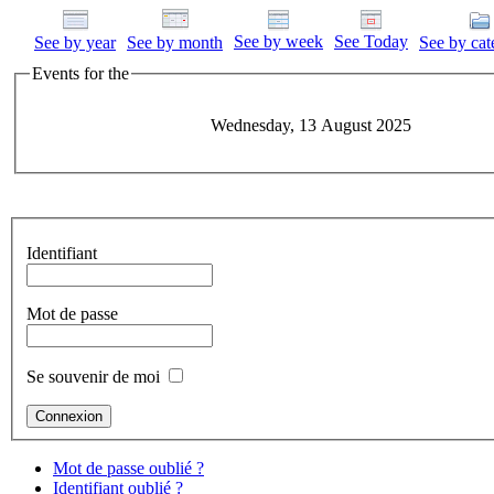
See by week
See Today
See by year
See by month
See by cat
Events for the
Wednesday, 13 August 2025
Identifiant
Mot de passe
Se souvenir de moi
Mot de passe oublié ?
Identifiant oublié ?