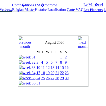
Le Mat�riel
Comp�titions
L'A�rodrome
 Verbaux
Belgian Master
Histoire
Localisation
Carte VAC
Les Planeurs
L
August 2026
M
T
W
T
F
S
S
1
2
3
4
5
6
7
8
9
10
11
12
13
14
15
16
17
18
19
20
21
22
23
24
25
26
27
28
29
30
31