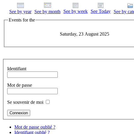
See by week
See Today
See by year
See by month
See by cat
Events for the
Saturday, 23 August 2025
Identifiant
Mot de passe
Se souvenir de moi
Mot de passe oublié ?
Identifiant oublié ?