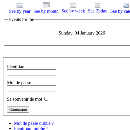
See by week
See Today
See by year
See by month
See by cat
Events for the
Sunday, 04 January 2026
Identifiant
Mot de passe
Se souvenir de moi
Mot de passe oublié ?
Identifiant oublié ?