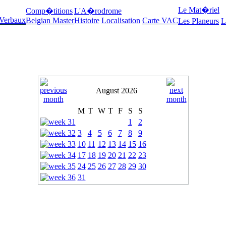
Le Mat�riel
Comp�titions
L'A�rodrome
 Verbaux
Belgian Master
Histoire
Localisation
Carte VAC
Les Planeurs
L
August 2026
M
T
W
T
F
S
S
1
2
3
4
5
6
7
8
9
10
11
12
13
14
15
16
17
18
19
20
21
22
23
24
25
26
27
28
29
30
31