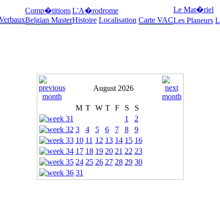
Le Mat�riel
Comp�titions
L'A�rodrome
 Verbaux
Belgian Master
Histoire
Localisation
Carte VAC
Les Planeurs
L
August 2026
M
T
W
T
F
S
S
1
2
3
4
5
6
7
8
9
10
11
12
13
14
15
16
17
18
19
20
21
22
23
24
25
26
27
28
29
30
31