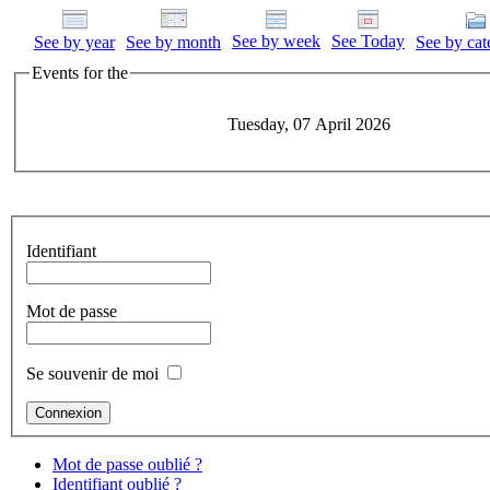
See by week
See Today
See by year
See by month
See by cat
Events for the
Tuesday, 07 April 2026
Identifiant
Mot de passe
Se souvenir de moi
Mot de passe oublié ?
Identifiant oublié ?