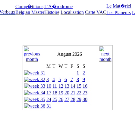
Le Mat�riel
Comp�titions
L'A�rodrome
 Verbaux
Belgian Master
Histoire
Localisation
Carte VAC
Les Planeurs
L
August 2026
M
T
W
T
F
S
S
1
2
3
4
5
6
7
8
9
10
11
12
13
14
15
16
17
18
19
20
21
22
23
24
25
26
27
28
29
30
31