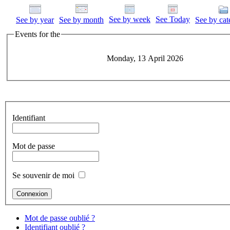
See by week
See Today
See by year
See by month
See by cat
Events for the
Monday, 13 April 2026
Identifiant
Mot de passe
Se souvenir de moi
Mot de passe oublié ?
Identifiant oublié ?