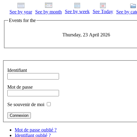
See by week
See Today
See by year
See by month
See by cat
Events for the
Thursday, 23 April 2026
Identifiant
Mot de passe
Se souvenir de moi
Mot de passe oublié ?
Identifiant oublié ?