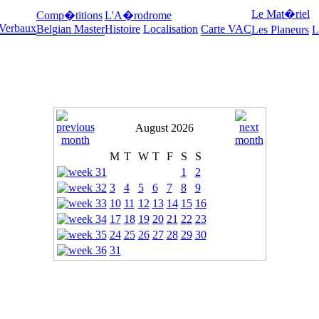
Le Mat�riel
Comp�titions
L'A�rodrome
 Verbaux
Belgian Master
Histoire
Localisation
Carte VAC
Les Planeurs
L
August 2026
M
T
W
T
F
S
S
1
2
3
4
5
6
7
8
9
10
11
12
13
14
15
16
17
18
19
20
21
22
23
24
25
26
27
28
29
30
31