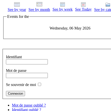
See by week
See Today
See by year
See by month
See by cat
Events for the
Wednesday, 06 May 2026
Identifiant
Mot de passe
Se souvenir de moi
Mot de passe oublié ?
Identifiant oublié ?