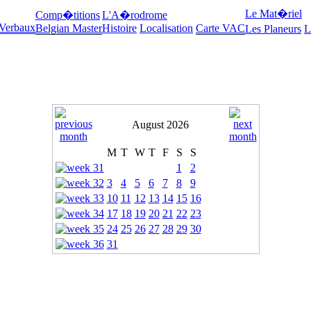
Le Mat�riel
Comp�titions
L'A�rodrome
 Verbaux
Belgian Master
Histoire
Localisation
Carte VAC
Les Planeurs
L
August 2026
M
T
W
T
F
S
S
1
2
3
4
5
6
7
8
9
10
11
12
13
14
15
16
17
18
19
20
21
22
23
24
25
26
27
28
29
30
31