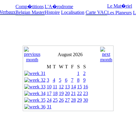
Le Mat�riel
Comp�titions
L'A�rodrome
 Verbaux
Belgian Master
Histoire
Localisation
Carte VAC
Les Planeurs
L
August 2026
M
T
W
T
F
S
S
1
2
3
4
5
6
7
8
9
10
11
12
13
14
15
16
17
18
19
20
21
22
23
24
25
26
27
28
29
30
31