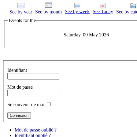
See by week
See Today
See by year
See by month
See by cat
Events for the
Saturday, 09 May 2026
Identifiant
Mot de passe
Se souvenir de moi
Mot de passe oublié ?
Identifiant oublié ?