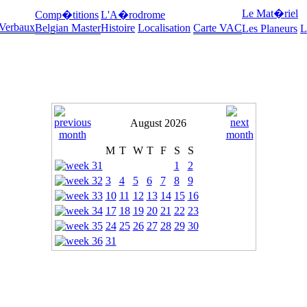
Le Mat�riel
Comp�titions
L'A�rodrome
 Verbaux
Belgian Master
Histoire
Localisation
Carte VAC
Les Planeurs
L
August 2026
M
T
W
T
F
S
S
1
2
3
4
5
6
7
8
9
10
11
12
13
14
15
16
17
18
19
20
21
22
23
24
25
26
27
28
29
30
31