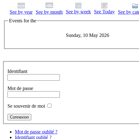
See by week
See Today
See by year
See by month
See by cat
Events for the
Sunday, 10 May 2026
Identifiant
Mot de passe
Se souvenir de moi
Mot de passe oublié ?
Identifiant oublié ?