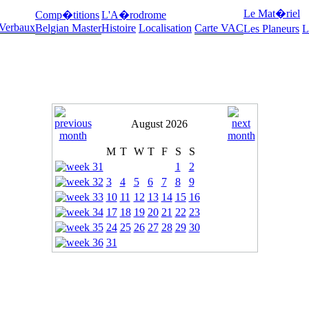
Le Mat�riel
Comp�titions
L'A�rodrome
 Verbaux
Belgian Master
Histoire
Localisation
Carte VAC
Les Planeurs
L
August 2026
M
T
W
T
F
S
S
1
2
3
4
5
6
7
8
9
10
11
12
13
14
15
16
17
18
19
20
21
22
23
24
25
26
27
28
29
30
31