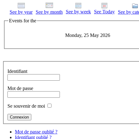
See by week
See Today
See by year
See by month
See by cat
Events for the
Monday, 25 May 2026
Identifiant
Mot de passe
Se souvenir de moi
Mot de passe oublié ?
Identifiant oublié ?