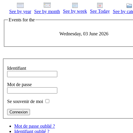
See by week
See Today
See by year
See by month
See by cat
Events for the
Wednesday, 03 June 2026
Identifiant
Mot de passe
Se souvenir de moi
Mot de passe oublié ?
Identifiant oublié ?