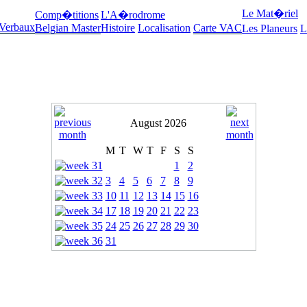
Le Mat�riel
Comp�titions
L'A�rodrome
 Verbaux
Belgian Master
Histoire
Localisation
Carte VAC
Les Planeurs
L
August 2026
M
T
W
T
F
S
S
1
2
3
4
5
6
7
8
9
10
11
12
13
14
15
16
17
18
19
20
21
22
23
24
25
26
27
28
29
30
31