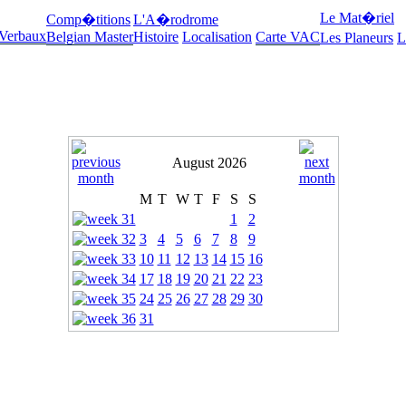
Le Mat�riel
Comp�titions
L'A�rodrome
 Verbaux
Belgian Master
Histoire
Localisation
Carte VAC
Les Planeurs
L
August 2026
M
T
W
T
F
S
S
1
2
3
4
5
6
7
8
9
10
11
12
13
14
15
16
17
18
19
20
21
22
23
24
25
26
27
28
29
30
31