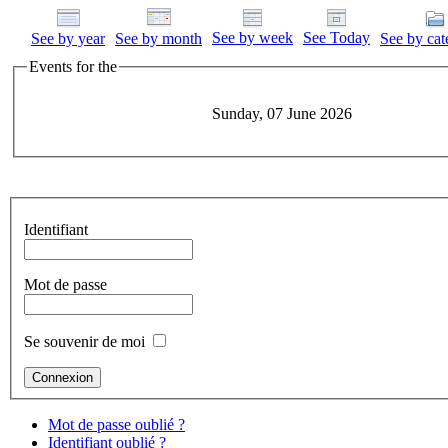
See by week
See Today
See by year
See by month
See by cat
Events for the
Sunday, 07 June 2026
Identifiant
Mot de passe
Se souvenir de moi
Mot de passe oublié ?
Identifiant oublié ?