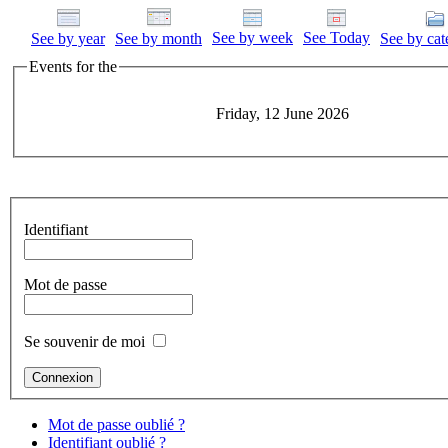
See by week
See Today
See by year
See by month
See by cat
Events for the
Friday, 12 June 2026
Identifiant
Mot de passe
Se souvenir de moi
Mot de passe oublié ?
Identifiant oublié ?