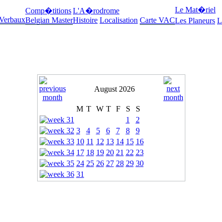
Le Mat�riel
Comp�titions
L'A�rodrome
 Verbaux
Belgian Master
Histoire
Localisation
Carte VAC
Les Planeurs
L
August 2026
M
T
W
T
F
S
S
1
2
3
4
5
6
7
8
9
10
11
12
13
14
15
16
17
18
19
20
21
22
23
24
25
26
27
28
29
30
31