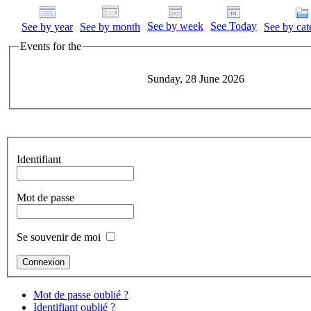
See by week
See Today
See by year
See by month
See by cat
Events for the
Sunday, 28 June 2026
Identifiant
Mot de passe
Se souvenir de moi
Mot de passe oublié ?
Identifiant oublié ?