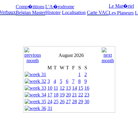
Le Mat�riel
Comp�titions
L'A�rodrome
 Verbaux
Belgian Master
Histoire
Localisation
Carte VAC
Les Planeurs
L
August 2026
M
T
W
T
F
S
S
1
2
3
4
5
6
7
8
9
10
11
12
13
14
15
16
17
18
19
20
21
22
23
24
25
26
27
28
29
30
31