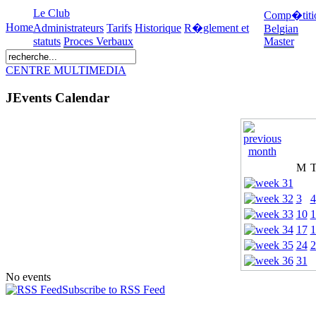
Le Club
Comp�titi
Home
Administrateurs
Tarifs
Historique
R�glement et
Belgian
statuts
Proces Verbaux
Master
CENTRE MULTIMEDIA
JEvents Calendar
M
3
4
10
1
17
1
24
2
31
No events
Subscribe to RSS Feed