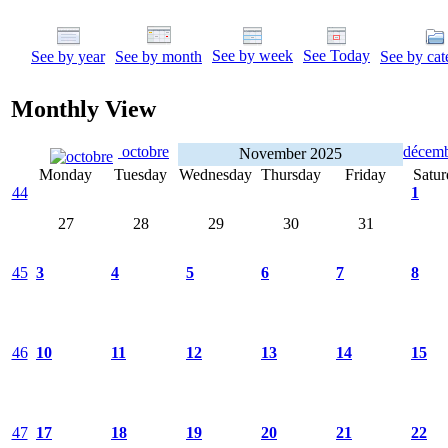
See by week
See Today
See by year
See by month
See by cat
Monthly View
octobre
décem
November 2025
Monday
Tuesday
Wednesday
Thursday
Friday
Satur
44
1
27
28
29
30
31
45
3
4
5
6
7
8
46
10
11
12
13
14
15
47
17
18
19
20
21
22