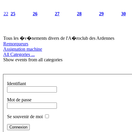
22
25
26
27
28
29
30
Tous les �v�nements divers de l'A�roclub des Ardennes
Remorqueurs
Assignation machine
All Categories ...
Show events from all categories
Identifiant
Mot de passe
Se souvenir de moi