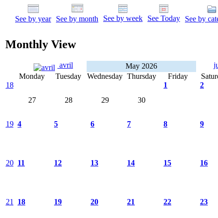
See by week
See Today
See by year
See by month
See by cat
Monthly View
avril
j
May 2026
Monday
Tuesday
Wednesday
Thursday
Friday
Satur
18
1
2
27
28
29
30
19
4
5
6
7
8
9
20
11
12
13
14
15
16
21
18
19
20
21
22
23