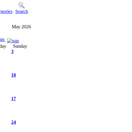
egories
Search
May 2026
uin
day
Sunday
3
10
17
24