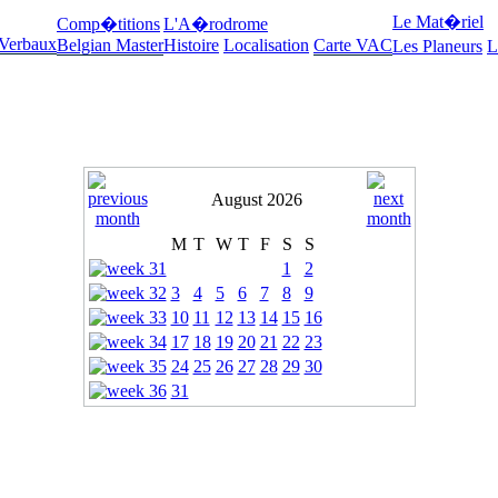
Le Mat�riel
Comp�titions
L'A�rodrome
 Verbaux
Belgian Master
Histoire
Localisation
Carte VAC
Les Planeurs
L
August 2026
M
T
W
T
F
S
S
1
2
3
4
5
6
7
8
9
10
11
12
13
14
15
16
17
18
19
20
21
22
23
24
25
26
27
28
29
30
31