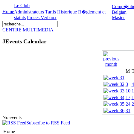
Le Club
Comp�titi
Home
Administrateurs
Tarifs
Historique
R�glement et
Belgian
statuts
Proces Verbaux
Master
CENTRE MULTIMEDIA
JEvents Calendar
M
3
4
10
1
17
1
24
2
31
No events
Subscribe to RSS Feed
Home